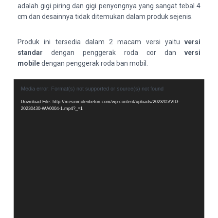
adalah gigi piring dan gigi penyongnya yang sangat tebal 4
cm dan desainnya tidak ditemukan dalam produk sejenis.
Produk ini tersedia dalam 2 macam versi yaitu
versi
standar
dengan penggerak roda cor dan
versi
mobile
dengan penggerak roda ban mobil.
V
Media error: Format(s) not supported or source(s) not found
i
Download File: http://mesinmolenbeton.com/wp-content/uploads/2023/05/VID-
d
20230430-WA0004-1.mp4?_=1
e
o
P
l
a
y
e
r