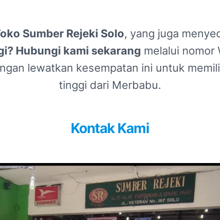
oko Sumber Rejeki Solo
, yang juga menyedi
gi? Hubungi kami sekarang
melalui nomor
ngan lewatkan kesempatan ini untuk memil
tinggi dari Merbabu.
Kontak Kami