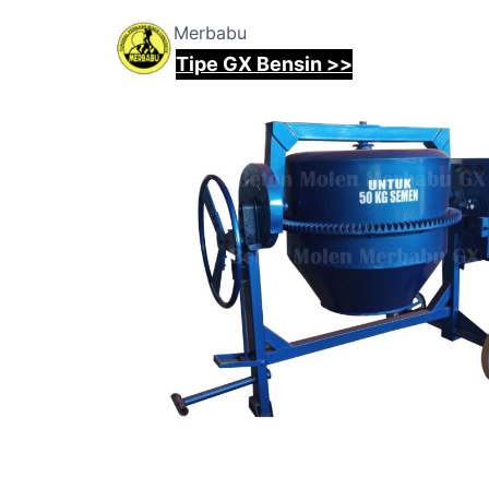
Merbabu
Tipe GX Bensin >>