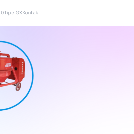
50
Tipe GX
Kontak