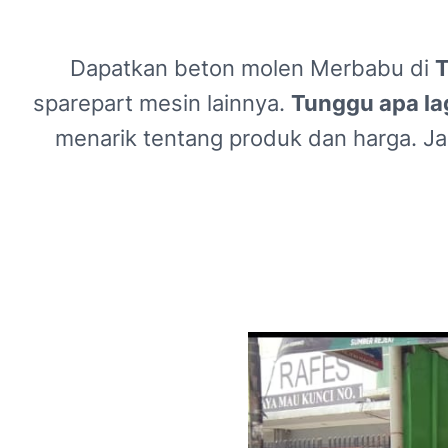
Dapatkan beton molen Merbabu di
T
sparepart mesin lainnya.
Tunggu apa la
menarik tentang produk dan harga. Ja