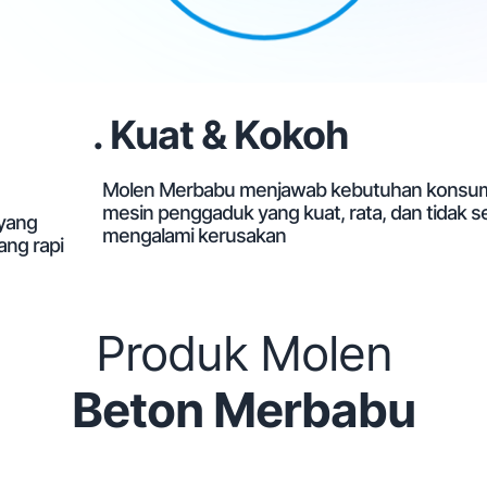
. Kuat & Kokoh
Molen Merbabu menjawab kebutuhan konsu
mesin penggaduk yang kuat, rata, dan tidak s
 yang
mengalami kerusakan
ang rapi
Produk Molen
Beton Merbabu