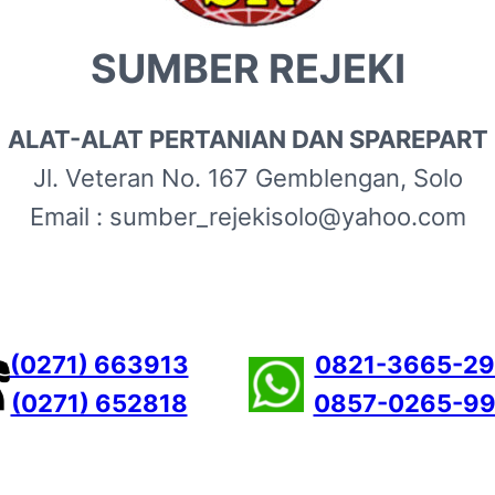
SUMBER REJEKI
ALAT-ALAT PERTANIAN DAN SPAREPART
Jl. Veteran No. 167 Gemblengan, Solo
Email : sumber_rejekisolo@yahoo.com
(0271) 663913
0821-3665-2
(0271) 652818
0857-0265-9