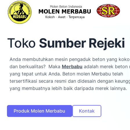
Toko
Sumber Rejeki
Anda membutuhkan mesin pengaduk beton yang kokoh,
dan berkualitas? Maka
Merbabu
adalah merek beton 
yang tepat untuk Anda. Beton molen Merbabu telah
tersertifikasi secara resmi dan didesain dengan keung
yang membuatnya lebih baik daripada merek lainnya.
Produk Molen Merbabu
Kontak