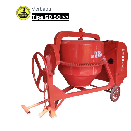
Merbabu
Tipe GD 50 >>