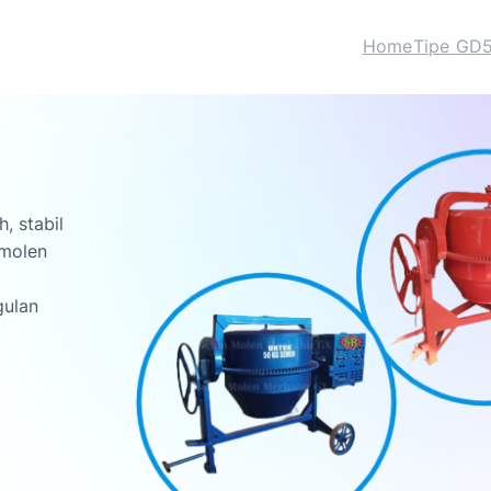
Home
Tipe GD
 stabil
molen
gulan